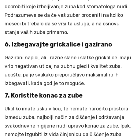
dobrobiti koje izbeljivanje zuba kod stomatologa nudi.
Podrazumeva se da će vaš zubar proceniti na koliko
meseci bi trebalo da se vrši ta usluga, a na osnovu
stanja vaših zuba primarno.
6. Izbegavajte grickalice i gazirano
Gazirani napici, ali i razne slane i slatke grickalice imaju
vrlo negativan uticaj na zubnu gleđ i kvalitet zuba,
uopšte, pa je svakako preporučljivo maksimalno ih
izbegavati, kada god je to moguće.
7. Koristite konac za zube
Ukoliko imate usku vilicu, te nemate naročito prostora
između zuba, najbolji način za ćišćenje i održavanje
svakodnevne higijene nudi upravo konac za zube. Ipak,
nemojte izgubiti iz vida činjenicu da čišćenje zuba