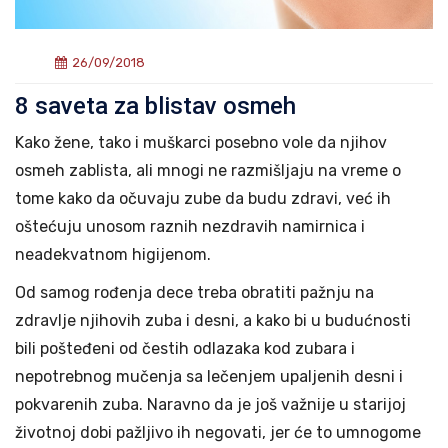
26/09/2018
8 saveta za blistav osmeh
Kako žene, tako i muškarci posebno vole da njihov
osmeh zablista, ali mnogi ne razmišljaju na vreme o
tome kako da očuvaju zube da budu zdravi, već ih
oštećuju unosom raznih nezdravih namirnica i
neadekvatnom higijenom.
Od samog rođenja dece treba obratiti pažnju na
zdravlje njihovih zuba i desni, a kako bi u budućnosti
bili pošteđeni od čestih odlazaka kod zubara i
nepotrebnog mučenja sa lečenjem upaljenih desni i
pokvarenih zuba. Naravno da je još važnije u starijoj
životnoj dobi pažljivo ih negovati, jer će to umnogome