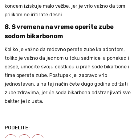
koncem iziskuje malo vežbe, jer je vrlo važno da tom
prilikom ne iritirate desni.
8. S vremena na vreme operite zube
sodom bikarbonom
Koliko je važno da redovno perete zube kaladontom,
toliko je važno da jednom u toku sedmice, a ponekad i
češće, umočite svoju čestkicu u prah sode bikarbone i
time operete zube. Postupak je, zapravo vrlo
jednostavan, a na taj način ćete dugo godina održati
zube zdravima, jer će soda bikarbona odstranjivati sve
bakterije iz usta.
PODELITE: