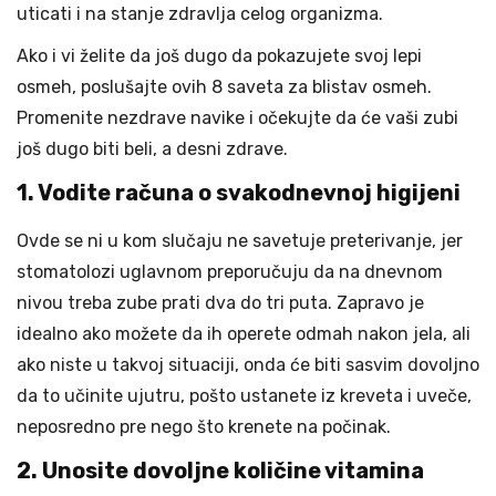
uticati i na stanje zdravlja celog organizma.
Ako i vi želite da još dugo da pokazujete svoj lepi
osmeh, poslušajte ovih 8 saveta za blistav osmeh.
Promenite nezdrave navike i očekujte da će vaši zubi
još dugo biti beli, a desni zdrave.
1. Vodite računa o svakodnevnoj higijeni
Ovde se ni u kom slučaju ne savetuje preterivanje, jer
stomatolozi uglavnom preporučuju da na dnevnom
nivou treba zube prati dva do tri puta. Zapravo je
idealno ako možete da ih operete odmah nakon jela, ali
ako niste u takvoj situaciji, onda će biti sasvim dovoljno
da to učinite ujutru, pošto ustanete iz kreveta i uveče,
neposredno pre nego što krenete na počinak.
2. Unosite dovoljne količine vitamina