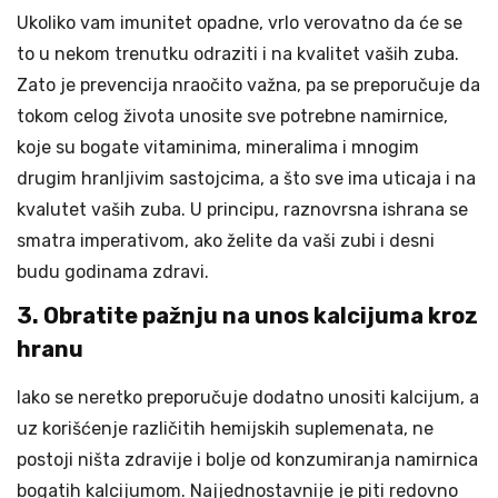
Ukoliko vam imunitet opadne, vrlo verovatno da će se
to u nekom trenutku odraziti i na kvalitet vaših zuba.
Zato je prevencija nraočito važna, pa se preporučuje da
tokom celog života unosite sve potrebne namirnice,
koje su bogate vitaminima, mineralima i mnogim
drugim hranljivim sastojcima, a što sve ima uticaja i na
kvalutet vaših zuba. U principu, raznovrsna ishrana se
smatra imperativom, ako želite da vaši zubi i desni
budu godinama zdravi.
3. Obratite pažnju na unos kalcijuma kroz
hranu
Iako se neretko preporučuje dodatno unositi kalcijum, a
uz korišćenje različitih hemijskih suplemenata, ne
postoji ništa zdravije i bolje od konzumiranja namirnica
bogatih kalcijumom. Najjednostavnije je piti redovno