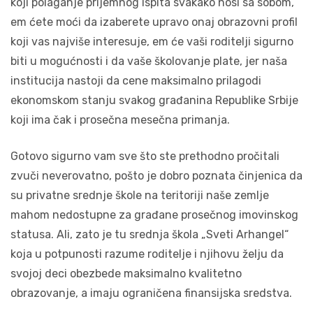
koji polaganje prijemnog ispita svakako nosi sa sobom,
em ćete moći da izaberete upravo onaj obrazovni profil
koji vas najviše interesuje, em će vaši roditelji sigurno
biti u mogućnosti i da vaše školovanje plate, jer naša
institucija nastoji da cene maksimalno prilagodi
ekonomskom stanju svakog građanina Republike Srbije
koji ima čak i prosečna mesečna primanja.
Gotovo sigurno vam sve što ste prethodno pročitali
zvuči neverovatno, pošto je dobro poznata činjenica da
su privatne srednje škole na teritoriji naše zemlje
mahom nedostupne za građane prosečnog imovinskog
statusa. Ali, zato je tu srednja škola „Sveti Arhangel“
koja u potpunosti razume roditelje i njihovu želju da
svojoj deci obezbede maksimalno kvalitetno
obrazovanje, a imaju ograničena finansijska sredstva.