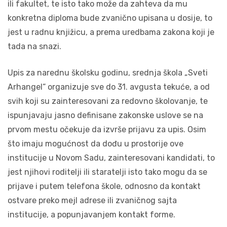
ili fakultet, te isto tako može da zahteva da mu
konkretna diploma bude zvanično upisana u dosije, to
jest u radnu knjižicu, a prema uredbama zakona koji je
tada na snazi.
Upis za narednu školsku godinu, srednja škola „Sveti
Arhangel“ organizuje sve do 31. avgusta tekuće, a od
svih koji su zainteresovani za redovno školovanje, te
ispunjavaju jasno definisane zakonske uslove se na
prvom mestu očekuje da izvrše prijavu za upis. Osim
što imaju mogućnost da dođu u prostorije ove
institucije u Novom Sadu, zainteresovani kandidati, to
jest njihovi roditelji ili staratelji isto tako mogu da se
prijave i putem telefona škole, odnosno da kontakt
ostvare preko mejl adrese ili zvaničnog sajta
institucije, a popunjavanjem kontakt forme.