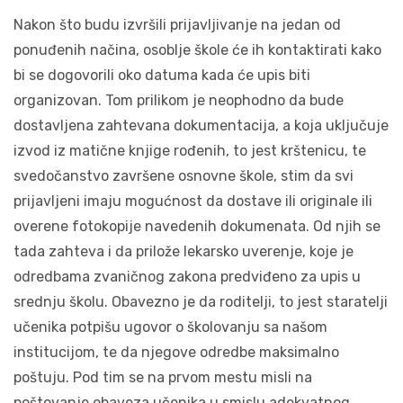
Nakon što budu izvršili prijavljivanje na jedan od
ponuđenih načina, osoblje škole će ih kontaktirati kako
bi se dogovorili oko datuma kada će upis biti
organizovan. Tom prilikom je neophodno da bude
dostavljena zahtevana dokumentacija, a koja uključuje
izvod iz matične knjige rođenih, to jest krštenicu, te
svedočanstvo završene osnovne škole, stim da svi
prijavljeni imaju mogućnost da dostave ili originale ili
overene fotokopije navedenih dokumenata. Od njih se
tada zahteva i da prilože lekarsko uverenje, koje je
odredbama zvaničnog zakona predviđeno za upis u
srednju školu. Obavezno je da roditelji, to jest staratelji
učenika potpišu ugovor o školovanju sa našom
institucijom, te da njegove odredbe maksimalno
poštuju. Pod tim se na prvom mestu misli na
poštovanje obaveza učenika u smislu adekvatnog