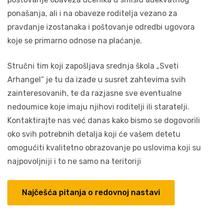
ponašanja, ali i na obaveze roditelja vezano za
pravdanje izostanaka i poštovanje odredbi ugovora
koje se primarno odnose na plaćanje.
Stručni tim koji zapošljava srednja škola „Sveti
Arhangel“ je tu da izađe u susret zahtevima svih
zainteresovanih, te da razjasne sve eventualne
nedoumice koje imaju njihovi roditelji ili staratelji.
Kontaktirajte nas već danas kako bismo se dogovorili
oko svih potrebnih detalja koji će vašem detetu
omogućiti kvalitetno obrazovanje po uslovima koji su
najpovoljniji i to ne samo na teritoriji
Najčešća pitanja o redovnoj nastavi