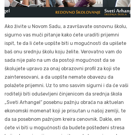
Ako živite u Novom Sadu, a završavate osnovnu školu,
sigurno vas muči pitanje kako ćete uraditi prijemni
ispit, te da li ćete uopšte biti u mogućnosti da upišete
baš onu srednju školu koju želite. Verovatno vam do
sada nije palo na um da postoji mogućnost da se
školujete upravo za onaj obrazovni profil za koji ste
zainteresovani, a da uopšte nemate obavezu da
polažete prijemni. Uz to smo sasvim sigurni i da će vaši
roditelji biti oduševljeni činjenicom da srednja škola
„Sveti Arhangel“ posebnu pažnju obraća na aktuelan
ekonomski momenat koji je prisutan u našoj zemlji, te
da sa posebnom pažnjom kreira cenovnik. Dakle, em
ćete vi biti u mogućnosti da budete pošteđeni stresa