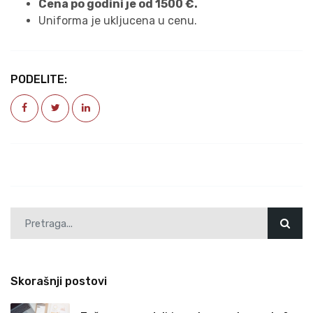
Cena po godini je od 1500 €.
Uniforma je ukljucena u cenu.
PODELITE:
Prethodna
Sledeća
Skorašnji postovi