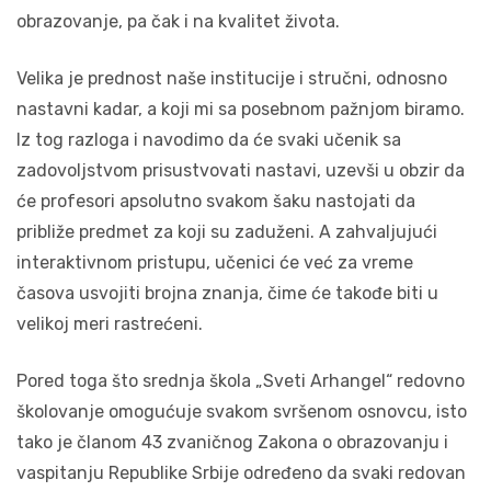
obrazovanje, pa čak i na kvalitet života.
Velika je prednost naše institucije i stručni, odnosno
nastavni kadar, a koji mi sa posebnom pažnjom biramo.
Iz tog razloga i navodimo da će svaki učenik sa
zadovoljstvom prisustvovati nastavi, uzevši u obzir da
će profesori apsolutno svakom šaku nastojati da
približe predmet za koji su zaduženi. A zahvaljujući
interaktivnom pristupu, učenici će već za vreme
časova usvojiti brojna znanja, čime će takođe biti u
velikoj meri rastrećeni.
Pored toga što srednja škola „Sveti Arhangel“ redovno
školovanje omogućuje svakom svršenom osnovcu, isto
tako je članom 43 zvaničnog Zakona o obrazovanju i
vaspitanju Republike Srbije određeno da svaki redovan