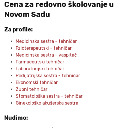
Cena za redovno školovanje u
Novom Sadu
Za profile:
Medicinska sestra - tehničar
Fzioterapeutski - tehničar
Medicinska sestra - vaspitač
Farmaceutski tehničar
Laboratorijski tehničar
Pedijatrijska sestra - tehničar
Ekonomski tehničar
Zubni tehničar
Stomatološka sestra - tehničar
Ginekološko akušerska sestra
Nudimo: