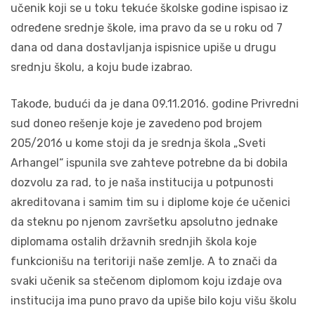
učenik koji se u toku tekuće školske godine ispisao iz
određene srednje škole, ima pravo da se u roku od 7
dana od dana dostavljanja ispisnice upiše u drugu
srednju školu, a koju bude izabrao.
Takođe, budući da je dana 09.11.2016. godine Privredni
sud doneo rešenje koje je zavedeno pod brojem
205/2016 u kome stoji da je srednja škola „Sveti
Arhangel“ ispunila sve zahteve potrebne da bi dobila
dozvolu za rad, to je naša institucija u potpunosti
akreditovana i samim tim su i diplome koje će učenici
da steknu po njenom završetku apsolutno jednake
diplomama ostalih državnih srednjih škola koje
funkcionišu na teritoriji naše zemlje. A to znači da
svaki učenik sa stečenom diplomom koju izdaje ova
institucija ima puno pravo da upiše bilo koju višu školu