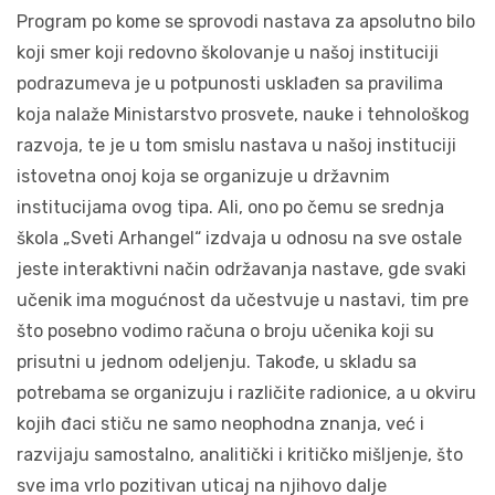
Program po kome se sprovodi nastava za apsolutno bilo
koji smer koji redovno školovanje u našoj instituciji
podrazumeva je u potpunosti usklađen sa pravilima
koja nalaže Ministarstvo prosvete, nauke i tehnološkog
razvoja, te je u tom smislu nastava u našoj instituciji
istovetna onoj koja se organizuje u državnim
institucijama ovog tipa. Ali, ono po čemu se srednja
škola „Sveti Arhangel“ izdvaja u odnosu na sve ostale
jeste interaktivni način održavanja nastave, gde svaki
učenik ima mogućnost da učestvuje u nastavi, tim pre
što posebno vodimo računa o broju učenika koji su
prisutni u jednom odeljenju. Takođe, u skladu sa
potrebama se organizuju i različite radionice, a u okviru
kojih đaci stiču ne samo neophodna znanja, već i
razvijaju samostalno, analitički i kritičko mišljenje, što
sve ima vrlo pozitivan uticaj na njihovo dalje