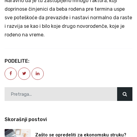
Naravno da je tu zastupljeno mnogo faktora, koji
doprinose činjenici da beba rođena pre termina uspe
sve poteškoće da prevaziđe i nastavi normalno da raste
i razvija se kao i bilo koje drugo novorođenče, koje je
rođeno na vreme.
PODELITE:
Skorašnji postovi
Zašto se opredeliti za ekonomsku struku?