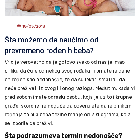
18/08/2018
Šta možemo da naučimo od
prevremeno rođenih beba?
Vrlo je verovatno da je gotovo svako od nas je imao
priliku da čuje od nekog svog rođaka ili prijatelja da je
on rođen kao nedonošče, te da su lekari smatrali da
neće preživeti iz ovog ili onog razloga. Međutim, kada vi
pred sobom imate odraslu osobu, koja je uz to i krupne
građe, skoro je nemoguće da poverujete da je prilikom
rođenja to bila beba težine manje od 2 kilograma, koja
se izborila da preživi.
Šta podrazumeva termin nedonošče?