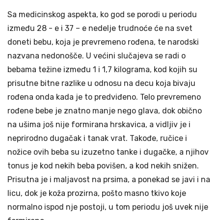
Sa medicinskog aspekta, ko god se porodi u periodu
između 28 - e i 37 – e nedelje trudnoće će na svet
doneti bebu, koja je prevremeno rođena, te narodski
nazvana nedonošče. U većini slučajeva se radi o
bebama težine između 1 i 1,7 kilograma, kod kojih su
prisutne bitne razlike u odnosu na decu koja bivaju
rođena onda kada je to predviđeno. Telo prevremeno
rođene bebe je znatno manje nego glava, dok obično
na ušima još nije formirana hrskavica, a vidljiv je i
neprirodno dugačak i tanak vrat. Takođe, ručice i
nožice ovih beba su izuzetno tanke i dugačke, a njihov
tonus je kod nekih beba povišen, a kod nekih snižen.
Prisutna je i maljavost na prsima, a ponekad se javi i na
licu, dok je koža prozirna, pošto masno tkivo koje
normalno ispod nje postoji, u tom periodu još uvek nije