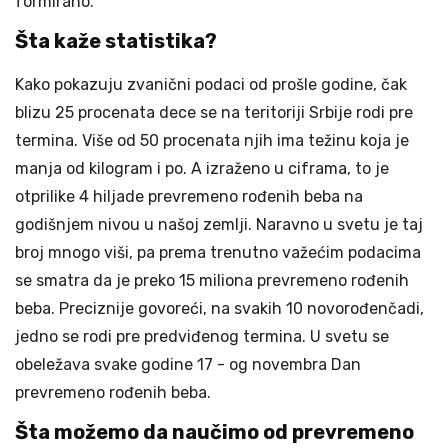
formirano.
Šta kaže statistika?
Kako pokazuju zvanični podaci od prošle godine, čak
blizu 25 procenata dece se na teritoriji Srbije rodi pre
termina. Više od 50 procenata njih ima težinu koja je
manja od kilogram i po. A izraženo u ciframa, to je
otprilike 4 hiljade prevremeno rođenih beba na
godišnjem nivou u našoj zemlji. Naravno u svetu je taj
broj mnogo viši, pa prema trenutno važećim podacima
se smatra da je preko 15 miliona prevremeno rođenih
beba. Preciznije govoreći, na svakih 10 novorođenčadi,
jedno se rodi pre predviđenog termina. U svetu se
obeležava svake godine 17 - og novembra Dan
prevremeno rođenih beba.
Šta možemo da naučimo od prevremeno