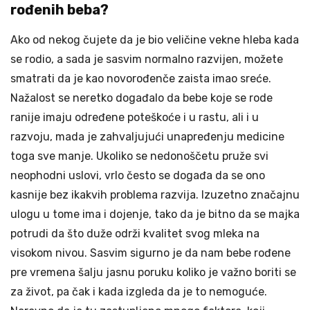
rođenih beba?
Ako od nekog čujete da je bio veličine vekne hleba kada
se rodio, a sada je sasvim normalno razvijen, možete
smatrati da je kao novorođenče zaista imao sreće.
Nažalost se neretko događalo da bebe koje se rode
ranije imaju određene poteškoće i u rastu, ali i u
razvoju, mada je zahvaljujući unapređenju medicine
toga sve manje. Ukoliko se nedonoščetu pruže svi
neophodni uslovi, vrlo često se događa da se ono
kasnije bez ikakvih problema razvija. Izuzetno značajnu
ulogu u tome ima i dojenje, tako da je bitno da se majka
potrudi da što duže održi kvalitet svog mleka na
visokom nivou. Sasvim sigurno je da nam bebe rođene
pre vremena šalju jasnu poruku koliko je važno boriti se
za život, pa čak i kada izgleda da je to nemoguće.