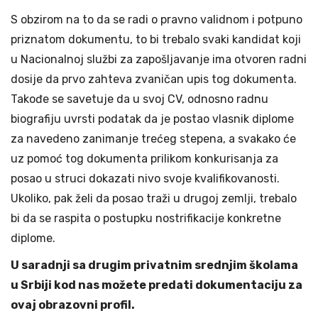
S obzirom na to da se radi o pravno validnom i potpuno
priznatom dokumentu, to bi trebalo svaki kandidat koji
u Nacionalnoj službi za zapošljavanje ima otvoren radni
dosije da prvo zahteva zvaničan upis tog dokumenta.
Takođe se savetuje da u svoj CV, odnosno radnu
biografiju uvrsti podatak da je postao vlasnik diplome
za navedeno zanimanje trećeg stepena, a svakako će
uz pomoć tog dokumenta prilikom konkurisanja za
posao u struci dokazati nivo svoje kvalifikovanosti.
Ukoliko, pak želi da posao traži u drugoj zemlji, trebalo
bi da se raspita o postupku nostrifikacije konkretne
diplome.
U saradnji sa drugim privatnim srednjim školama
u Srbiji kod nas možete predati dokumentaciju za
ovaj obrazovni profil.