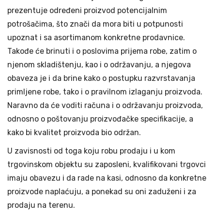
prezentuje određeni proizvod potencijalnim
potrošačima, što znači da mora biti u potpunosti
upoznat i sa asortimanom konkretne prodavnice.
Takođe će brinuti i o poslovima prijema robe, zatim o
njenom skladištenju, kao i o održavanju, a njegova
obaveza je i da brine kako o postupku razvrstavanja
primljene robe, tako i o pravilnom izlaganju proizvoda.
Naravno da će voditi računa i o održavanju proizvoda,
odnosno o poštovanju proizvođačke specifikacije, a
kako bi kvalitet proizvoda bio održan.
U zavisnosti od toga koju robu prodaju i u kom
trgovinskom objektu su zaposleni, kvalifikovani trgovci
imaju obavezu i da rade na kasi, odnosno da konkretne
proizvode naplaćuju, a ponekad su oni zaduženi i za
prodaju na terenu.