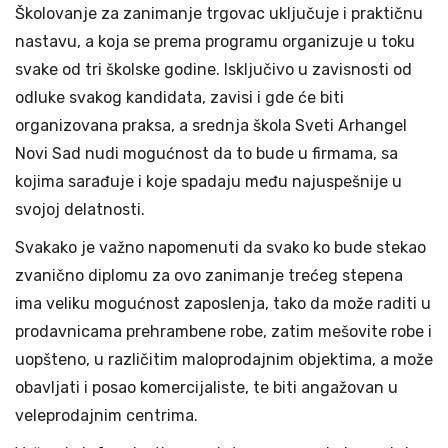
Školovanje za zanimanje trgovac uključuje i praktičnu
nastavu, a koja se prema programu organizuje u toku
svake od tri školske godine. Isključivo u zavisnosti od
odluke svakog kandidata, zavisi i gde će biti
organizovana praksa, a srednja škola Sveti Arhangel
Novi Sad nudi mogućnost da to bude u firmama, sa
kojima sarađuje i koje spadaju među najuspešnije u
svojoj delatnosti.
Svakako je važno napomenuti da svako ko bude stekao
zvanično diplomu za ovo zanimanje trećeg stepena
ima veliku mogućnost zaposlenja, tako da može raditi u
prodavnicama prehrambene robe, zatim mešovite robe i
uopšteno, u različitim maloprodajnim objektima, a može
obavljati i posao komercijaliste, te biti angažovan u
veleprodajnim centrima.