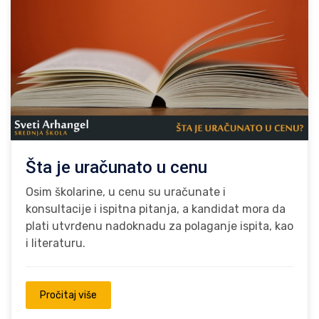
Šta je uračunato u cenu
Osim školarine, u cenu su uračunate i
konsultacije i ispitna pitanja, a kandidat mora da
plati utvrđenu nadoknadu za polaganje ispita, kao
i literaturu.
Pročitaj više