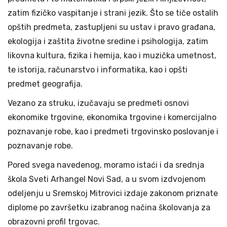
zatim fizičko vaspitanje i strani jezik. Što se tiče ostalih
opštih predmeta, zastupljeni su ustav i pravo građana,
ekologija i zaštita životne sredine i psihologija, zatim
likovna kultura, fizika i hemija, kao i muzička umetnost,
te istorija, računarstvo i informatika, kao i opšti
predmet geografija.
Vezano za struku, izučavaju se predmeti osnovi
ekonomike trgovine, ekonomika trgovine i komercijalno
poznavanje robe, kao i predmeti trgovinsko poslovanje i
poznavanje robe.
Pored svega navedenog, moramo istaći i da srednja
škola Sveti Arhangel Novi Sad, a u svom izdvojenom
odeljenju u Sremskoj Mitrovici izdaje zakonom priznate
diplome po završetku izabranog načina školovanja za
obrazovni profil trgovac.