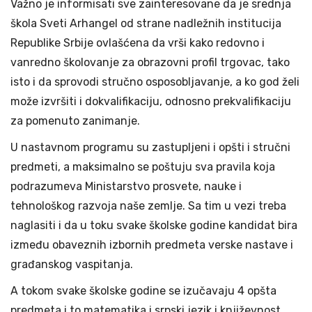
Važno je informisati sve zainteresovane da je srednja
škola Sveti Arhangel od strane nadležnih institucija
Republike Srbije ovlašćena da vrši kako redovno i
vanredno školovanje za obrazovni profil trgovac, tako
isto i da sprovodi stručno osposobljavanje, a ko god želi
može izvršiti i dokvalifikaciju, odnosno prekvalifikaciju
za pomenuto zanimanje.
U nastavnom programu su zastupljeni i opšti i stručni
predmeti, a maksimalno se poštuju sva pravila koja
podrazumeva Ministarstvo prosvete, nauke i
tehnološkog razvoja naše zemlje. Sa tim u vezi treba
naglasiti i da u toku svake školske godine kandidat bira
između obaveznih izbornih predmeta verske nastave i
građanskog vaspitanja.
A tokom svake školske godine se izučavaju 4 opšta
predmeta i to matematika i srpski jezik i književnost,