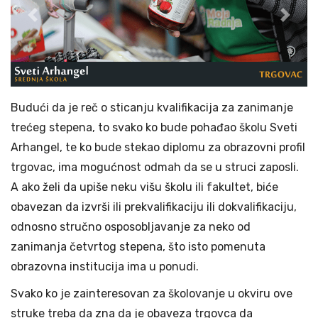
Previous
Next
Budući da je reč o sticanju kvalifikacija za zanimanje
trećeg stepena, to svako ko bude pohađao školu Sveti
Arhangel, te ko bude stekao diplomu za obrazovni profil
trgovac, ima mogućnost odmah da se u struci zaposli.
A ako želi da upiše neku višu školu ili fakultet, biće
obavezan da izvrši ili prekvalifikaciju ili dokvalifikaciju,
odnosno stručno osposobljavanje za neko od
zanimanja četvrtog stepena, što isto pomenuta
obrazovna institucija ima u ponudi.
Svako ko je zainteresovan za školovanje u okviru ove
struke treba da zna da je obaveza trgovca da