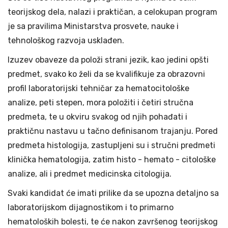
teorijskog dela, nalazi i praktičan, a celokupan program
je sa pravilima Ministarstva prosvete, nauke i
tehnološkog razvoja usklađen.
Izuzev obaveze da položi strani jezik, kao jedini opšti
predmet, svako ko želi da se kvalifikuje za obrazovni
profil laboratorijski tehničar za hematocitološke
analize, peti stepen, mora položiti i četiri stručna
predmeta, te u okviru svakog od njih pohađati i
praktičnu nastavu u tačno definisanom trajanju. Pored
predmeta histologija, zastupljeni su i stručni predmeti
klinička hematologija, zatim histo - hemato - citološke
analize, ali i predmet medicinska citologija.
Svaki kandidat će imati prilike da se upozna detaljno sa
laboratorijskom dijagnostikom i to primarno
hematoloških bolesti, te će nakon završenog teorijskog