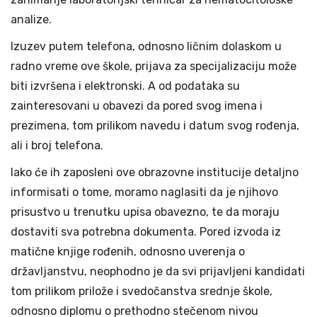
analize.
Izuzev putem telefona, odnosno ličnim dolaskom u
radno vreme ove škole, prijava za specijalizaciju može
biti izvršena i elektronski. A od podataka su
zainteresovani u obavezi da pored svog imena i
prezimena, tom prilikom navedu i datum svog rođenja,
ali i broj telefona.
Iako će ih zaposleni ove obrazovne institucije detaljno
informisati o tome, moramo naglasiti da je njihovo
prisustvo u trenutku upisa obavezno, te da moraju
dostaviti sva potrebna dokumenta. Pored izvoda iz
matične knjige rođenih, odnosno uverenja o
državljanstvu, neophodno je da svi prijavljeni kandidati
tom prilikom prilože i svedočanstva srednje škole,
odnosno diplomu o prethodno stečenom nivou