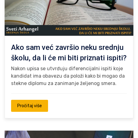
Ako sam već završio neku srednju
školu, da li će mi biti priznati ispiti?
Nakon upisa se utvrđuju diferencijalni ispiti koje
kandidat ima obavezu da položi kako bi mogao da
stekne diplomu za zanimanje željenog smera.
Pročitaj više