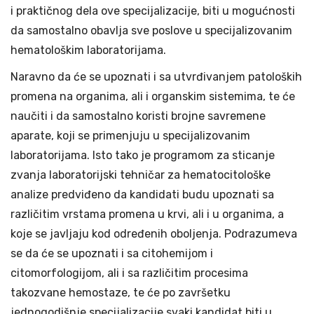
i praktičnog dela ove specijalizacije, biti u mogućnosti
da samostalno obavlja sve poslove u specijalizovanim
hematološkim laboratorijama.
Naravno da će se upoznati i sa utvrđivanjem patoloških
promena na organima, ali i organskim sistemima, te će
naučiti i da samostalno koristi brojne savremene
aparate, koji se primenjuju u specijalizovanim
laboratorijama. Isto tako je programom za sticanje
zvanja laboratorijski tehničar za hematocitološke
analize predviđeno da kandidati budu upoznati sa
različitim vrstama promena u krvi, ali i u organima, a
koje se javljaju kod određenih oboljenja. Podrazumeva
se da će se upoznati i sa citohemijom i
citomorfologijom, ali i sa različitim procesima
takozvane hemostaze, te će po završetku
jednogodišnje specijalizacije svaki kandidat biti u