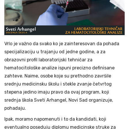
Previous
Next
Vrlo je važno da svako ko je zainteresovan da pohađa
specijalizaciju u trajanju od jedne godine, a za
obrazovni profil laboratorijski tehničar za
hematocitološke analize ispuni precizno definisane
zahteve. Naime, osobe koje su prethodno završile
srednju medicinsku školu i stekle zvanje četvrtog
stepena jedino imaju pravo da ovaj program, koji
srednja škola Sveti Arhangel, Novi Sad organizuje,
pohađaju.
Ipak, moramo napomenuti i to da kandidati, koji
eventualno poseduju diplomu medicinske struke za