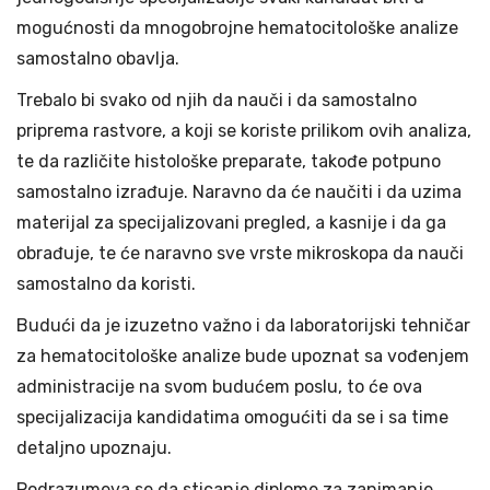
mogućnosti da mnogobrojne hematocitološke analize
samostalno obavlja.
Trebalo bi svako od njih da nauči i da samostalno
priprema rastvore, a koji se koriste prilikom ovih analiza,
te da različite histološke preparate, takođe potpuno
samostalno izrađuje. Naravno da će naučiti i da uzima
materijal za specijalizovani pregled, a kasnije i da ga
obrađuje, te će naravno sve vrste mikroskopa da nauči
samostalno da koristi.
Budući da je izuzetno važno i da laboratorijski tehničar
za hematocitološke analize bude upoznat sa vođenjem
administracije na svom budućem poslu, to će ova
specijalizacija kandidatima omogućiti da se i sa time
detaljno upoznaju.
Podrazumeva se da sticanje diplome za zanimanje