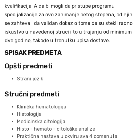
kvalifikacija. A da bi mogli da pristupe programu
specijalizacije za ovo zanimanje petog stepena, od njih
se zahteva i da validan dokaz o tome da su stekli radno
iskustvo u navedenoj struci i to u trajanju od minimum
dve godine, takođe u trenutku upisa dostave.
SPISAK PREDMETA
Opšti predmeti
Strani jezik
Stručni predmeti
Klinička hematologija
Histologija
Medicinska citologija
Histo - hemato - citološke analize
Praktična nastava u okviru sva 4 pomenuta