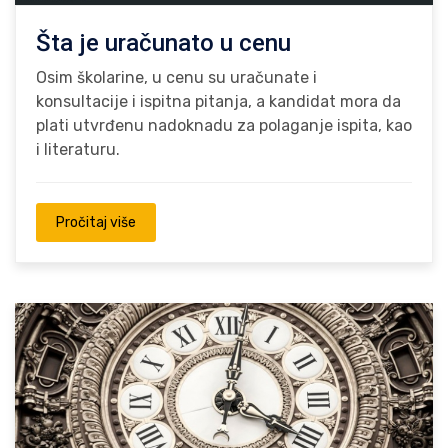
Šta je uračunato u cenu
Osim školarine, u cenu su uračunate i
konsultacije i ispitna pitanja, a kandidat mora da
plati utvrđenu nadoknadu za polaganje ispita, kao
i literaturu.
Pročitaj više