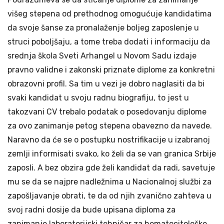
višeg stepena od prethodnog omogućuje kandidatima
da svoje šanse za pronalaženje boljeg zaposlenje u
struci poboljšaju, a tome treba dodati i informaciju da
srednja škola Sveti Arhangel u Novom Sadu izdaje
pravno validne i zakonski priznate diplome za konkretni
obrazovni profil. Sa tim u vezi je dobro naglasiti da bi
svaki kandidat u svoju radnu biografiju, to jest u
takozvani CV trebalo podatak o posedovanju diplome
za ovo zanimanje petog stepena obavezno da navede.
Naravno da će se o postupku nostrifikacije u izabranoj
zemlji informisati svako, ko želi da se van granica Srbije
zaposli. A bez obzira gde želi kandidat da radi, savetuje
mu se da se najpre nadležnima u Nacionalnoj službi za
zapošljavanje obrati, te da od njih zvanično zahteva u
svoj radni dosije da bude upisana diploma za
zanimanje laboratorijski tehničar za hematocitološke