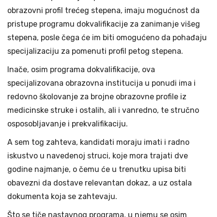
obrazovni profil trećeg stepena, imaju mogućnost da
pristupe programu dokvalifikacije za zanimanje višeg
stepena, posle čega će im biti omogućeno da pohađaju
specijalizaciju za pomenuti profil petog stepena.
Inače, osim programa dokvalifikacije, ova
specijalizovana obrazovna institucija u ponudi ima i
redovno školovanje za brojne obrazovne profile iz
medicinske struke i ostalih, ali i vanredno, te stručno
osposobljavanje i prekvalifikaciju.
A sem tog zahteva, kandidati moraju imati i radno
iskustvo u navedenoj struci, koje mora trajati dve
godine najmanje, o čemu će u trenutku upisa biti
obavezni da dostave relevantan dokaz, a uz ostala
dokumenta koja se zahtevaju.
Što se tiče nastavnog programa, u njemu se osim