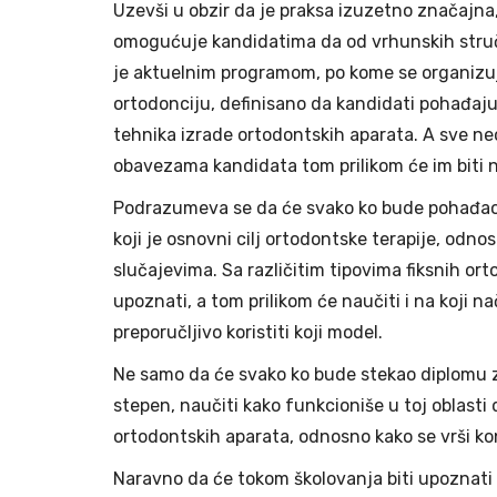
Uzevši u obzir da je praksa izuzetno značajna
omogućuje kandidatima da od vrhunskih stručn
je aktuelnim programom, po kome se organizuje
ortodonciju, definisano da kandidati pohađaj
tehnika izrade ortodontskih aparata. A sve n
obavezama kandidata tom prilikom će im biti n
Podrazumeva se da će svako ko bude pohađao j
koji je osnovni cilj ortodontske terapije, odno
slučajevima. Sa različitim tipovima fiksnih orto
upoznati, a tom prilikom će naučiti i na koji n
preporučljivo koristiti koji model.
Ne samo da će svako ko bude stekao diplomu za
stepen, naučiti kako funkcioniše u toj oblasti d
ortodontskih aparata, odnosno kako se vrši kont
Naravno da će tokom školovanja biti upoznati 