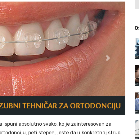
O
Next
a ispuni apsolutno svako, ko je zainteresovan za
rtodonciju, peti stepen, jeste da u konkretnoj struci