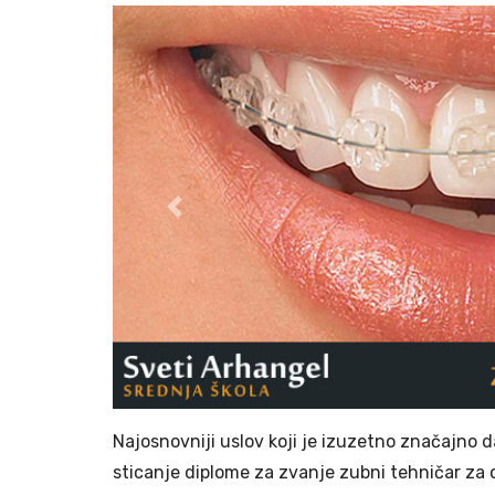
Previous
Najosnovniji uslov koji je izuzetno značajno d
sticanje diplome za zvanje zubni tehničar za o