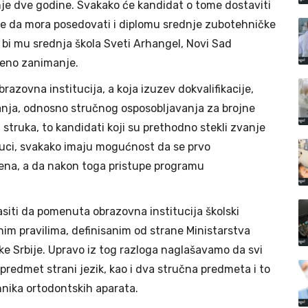
nje dve godine. Svakako će kandidat o tome dostaviti
se da mora posedovati i diplomu srednje zubotehničke
a bi mu srednja škola Sveti Arhangel, Novi Sad
deno zanimanje.
brazovna institucija, a koja izuzev dokvalifikacije,
anja, odnosno stručnog osposobljavanja za brojne
 struka, to kandidati koji su prethodno stekli zvanje
uci, svakako imaju mogućnost da se prvo
epena, a da nakon toga pristupe programu
siti da pomenuta obrazovna institucija školski
im pravilima, definisanim od strane Ministarstva
ke Srbije. Upravo iz tog razloga naglašavamo da svi
predmet strani jezik, kao i dva stručna predmeta i to
hnika ortodontskih aparata.