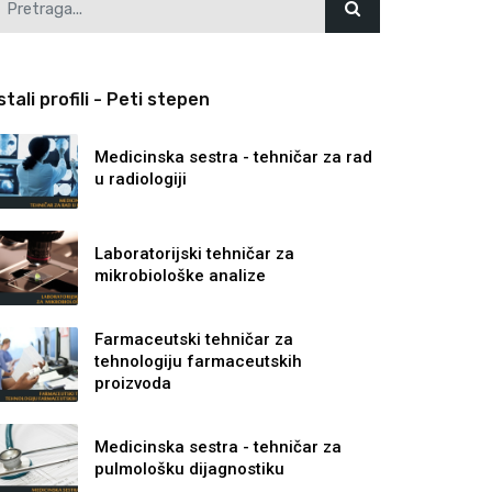
stali profili - Peti stepen
Medicinska sestra - tehničar za rad
u radiologiji
Laboratorijski tehničar za
mikrobiološke analize
Farmaceutski tehničar za
tehnologiju farmaceutskih
proizvoda
Medicinska sestra - tehničar za
pulmološku dijagnostiku