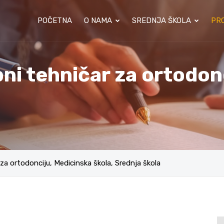
POČETNA
O NAMA
SREDNJA ŠKOLA
PRO
ni tehničar za ortodon
za ortodonciju, Medicinska škola, Srednja škola