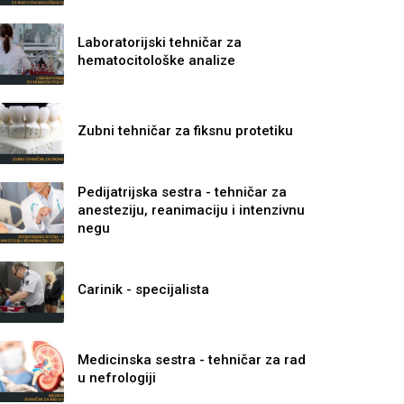
Laboratorijski tehničar za
hematocitološke analize
Zubni tehničar za fiksnu protetiku
Pedijatrijska sestra - tehničar za
anesteziju, reanimaciju i intenzivnu
negu
Carinik - specijalista
Medicinska sestra - tehničar za rad
u nefrologiji