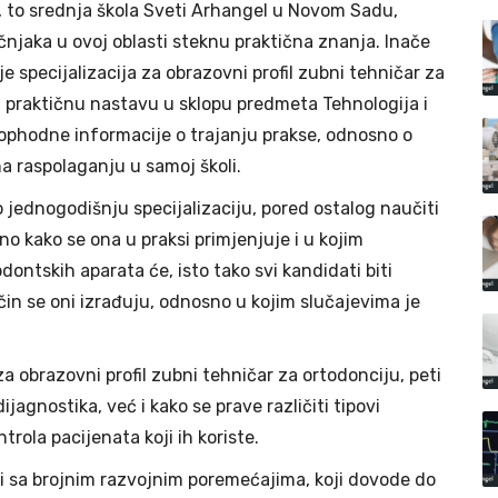
, to srednja škola Sveti Arhangel u Novom Sadu,
jaka u ovoj oblasti steknu praktična znanja. Inače
 specijalizacija za obrazovni profil zubni tehničar za
u praktičnu nastavu u sklopu predmeta Tehnologija i
eophodne informacije o trajanju prakse, odnosno o
a raspolaganju u samoj školi.
ednogodišnju specijalizaciju, pored ostalog naučiti
sno kako se ona u praksi primjenjuje i u kojim
dontskih aparata će, isto tako svi kandidati biti
ačin se oni izrađuju, odnosno u kojim slučajevima je
 obrazovni profil zubni tehničar za ortodonciju, peti
ijagnostika, već i kako se prave različiti tipovi
rola pacijenata koji ih koriste.
i sa brojnim razvojnim poremećajima, koji dovode do