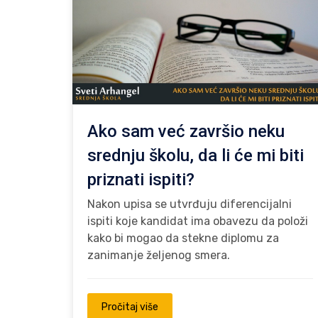
Ako sam već završio neku
srednju školu, da li će mi biti
priznati ispiti?
Nakon upisa se utvrđuju diferencijalni
ispiti koje kandidat ima obavezu da položi
kako bi mogao da stekne diplomu za
zanimanje željenog smera.
Pročitaj više