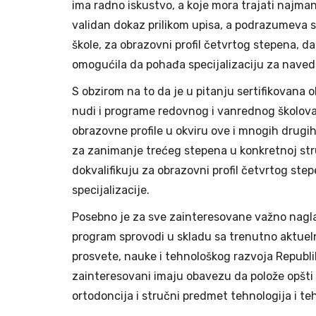
ima radno iskustvo, a koje mora trajati najma
validan dokaz prilikom upisa, a podrazumeva 
škole, za obrazovni profil četvrtog stepena, d
omogućila da pohađa specijalizaciju za nave
S obzirom na to da je u pitanju sertifikovana o
nudi i programe redovnog i vanrednog školov
obrazovne profile u okviru ove i mnogih drugih
za zanimanje trećeg stepena u konkretnoj str
dokvalifikuju za obrazovni profil četvrtog st
specijalizacije.
Posebno je za sve zainteresovane važno nagla
program sprovodi u skladu sa trenutno aktueln
prosvete, nauke i tehnološkog razvoja Republi
zainteresovani imaju obavezu da polože opšti 
ortodoncija i stručni predmet tehnologija i te