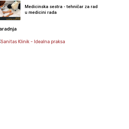
Medicinska sestra - tehničar za rad
u medicini rada
aradnja