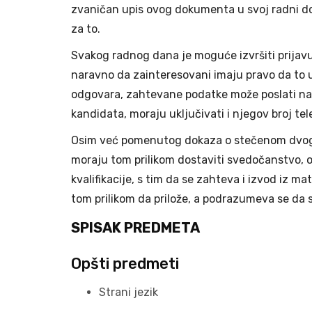
zvaničan upis ovog dokumenta u svoj radni do
za to.
Svakog radnog dana je moguće izvršiti prijavu
naravno da zainteresovani imaju pravo da to uč
odgovara, zahtevane podatke može poslati na 
kandidata, moraju uključivati i njegov broj te
Osim već pomenutog dokaza o stečenom dvogod
moraju tom prilikom dostaviti svedočanstvo, 
kvalifikacije, s tim da se zahteva i izvod iz m
tom prilikom da prilože, a podrazumeva se da se
SPISAK PREDMETA
Opšti predmeti
Strani jezik