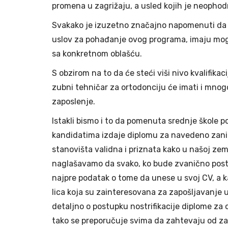
promena u zagrižaju, a usled kojih je neophodn
Svakako je izuzetno značajno napomenuti da izu
uslov za pohađanje ovog programa, imaju mog
sa konkretnom oblašću.
S obzirom na to da će steći viši nivo kvalifika
zubni tehničar za ortodonciju će imati i mnog
zaposlenje.
Istakli bismo i to da pomenuta srednje škole p
kandidatima izdaje diplomu za navedeno zani
stanovišta validna i priznata kako u našoj zeml
naglašavamo da svako, ko bude zvanično post
najpre podatak o tome da unese u svoj CV, a k
lica koja su zainteresovana za zapošljavanje u
detaljno o postupku nostrifikacije diplome za o
tako se preporučuje svima da zahtevaju od za