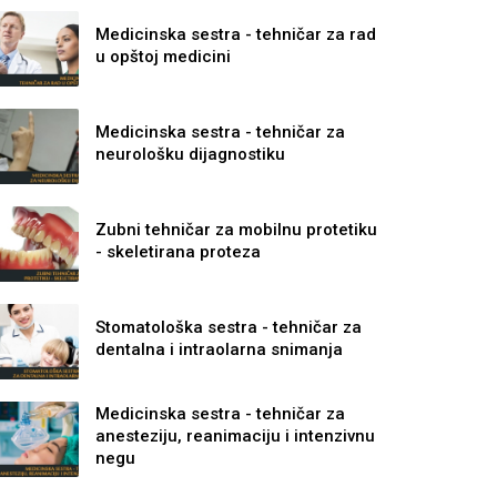
Medicinska sestra - tehničar za rad
u opštoj medicini
Medicinska sestra - tehničar za
neurološku dijagnostiku
Zubni tehničar za mobilnu protetiku
- skeletirana proteza
Stomatološka sestra - tehničar za
dentalna i intraolarna snimanja
Medicinska sestra - tehničar za
anesteziju, reanimaciju i intenzivnu
negu