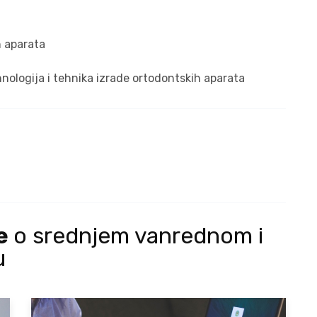
h aparata
nologija i tehnika izrade ortodontskih aparata
je
o srednjem vanrednom i
u