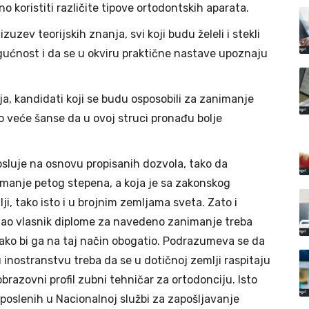
o koristiti različite tipove ortodontskih aparata.
zev teorijskih znanja, svi koji budu želeli i stekli
ućnost i da se u okviru praktične nastave upoznaju
cija, kandidati koji se budu osposobili za zanimanje
o veće šanse da u ovoj struci pronađu bolje
osluje na osnovu propisanih dozvola, tako da
manje petog stepena, a koja je sa zakonskog
ji, tako isto i u brojnim zemljama sveta. Zato i
ao vlasnik diplome za navedeno zanimanje treba
ako bi ga na taj način obogatio. Podrazumeva se da
 inostranstvu treba da se u dotičnoj zemlji raspitaju
brazovni profil zubni tehničar za ortodonciju. Isto
poslenih u Nacionalnoj službi za zapošljavanje