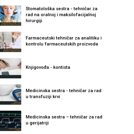
Stomatološka sestra - tehničar za
rad na oralnoj i maksilofacijalnoj
hirurgiji
Farmaceutski tehničar za analitiku i
kontrolu farmaceutskih proizvoda
Knjigovođa - kontista
Medicinska sestra - tehničar za rad
u transfuziji krvi
Medicinska sestra – tehničar za rad
u gerijatriji