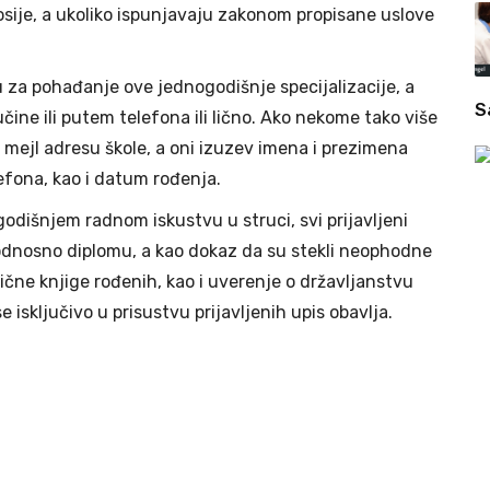
sije, a ukoliko ispunjavaju zakonom propisane uslove
 za pohađanje ove jednogodišnje specijalizacije, a
S
ine ili putem telefona ili lično. Ako nekome tako više
mejl adresu škole, a oni izuzev imena i prezimena
lefona, kao i datum rođenja.
išnjem radnom iskustvu u struci, svi prijavljeni
odnosno diplomu, a kao dokaz da su stekli neophodne
atične knjige rođenih, kao i uverenje o državljanstvu
 isključivo u prisustvu prijavljenih upis obavlja.