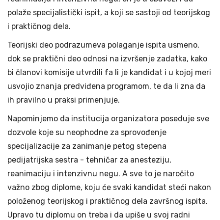
polaže specijalistički ispit, a koji se sastoji od teorijskog
i praktičnog dela.
Teorijski deo podrazumeva polaganje ispita usmeno,
dok se praktični deo odnosi na izvršenje zadatka, kako
bi članovi komisije utvrdili fa li je kandidat i u kojoj meri
usvojio znanja predviđena programom, te da li zna da
ih pravilno u praksi primenjuje.
Napominjemo da institucija organizatora poseduje sve
dozvole koje su neophodne za sprovođenje
specijalizacije za zanimanje petog stepena
pedijatrijska sestra - tehničar za anesteziju,
reanimaciju i intenzivnu negu. A sve to je naročito
važno zbog diplome, koju će svaki kandidat steći nakon
položenog teorijskog i praktičnog dela završnog ispita.
Upravo tu diplomu on treba i da upiše u svoj radni