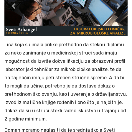
Previous
Next
Lica koja su imala prilike prethodno da steknu diplomu
za neko zanimanje u medicinskoj struci sada imaju
mogućnost da izvrše dokvalifikaciju za obrazovni profil
laboratorijski tehničar za mikrobiološke analize, te da
na taj način imaju peti stepen stručne spreme. A da bi
to mogli da učine, potrebno je da dostave dokaz o
prethodnom školovanju, kao i uverenje o državljanstvu,
izvod iz matične knjige rođenih i ono što je najbitnije,
dokaz da su u struci stekli radno iskustvo u trajanju od
2 godine minimum.
Odmah moramo naglasiti da je srednja škola Sveti