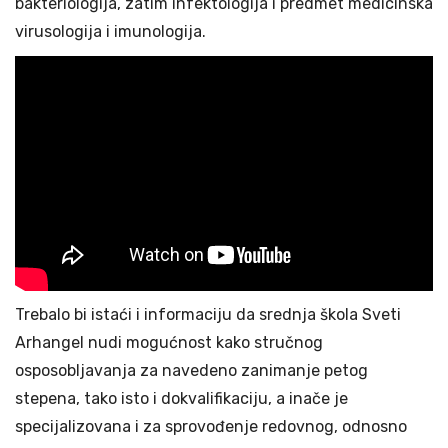
bakteriologija, zatim infektologija i predmet medicinska
virusologija i imunologija.
Trebalo bi istaći i informaciju da srednja škola Sveti
Arhangel nudi mogućnost kako stručnog
osposobljavanja za navedeno zanimanje petog
stepena, tako isto i dokvalifikaciju, a inače je
specijalizovana i za sprovođenje redovnog, odnosno