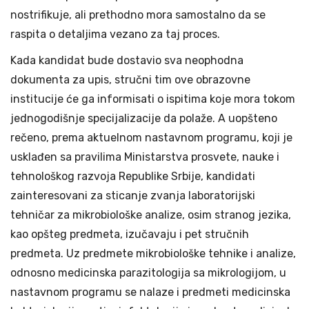
nostrifikuje, ali prethodno mora samostalno da se
raspita o detaljima vezano za taj proces.
Kada kandidat bude dostavio sva neophodna
dokumenta za upis, stručni tim ove obrazovne
institucije će ga informisati o ispitima koje mora tokom
jednogodišnje specijalizacije da polaže. A uopšteno
rečeno, prema aktuelnom nastavnom programu, koji je
usklađen sa pravilima Ministarstva prosvete, nauke i
tehnološkog razvoja Republike Srbije, kandidati
zainteresovani za sticanje zvanja laboratorijski
tehničar za mikrobiološke analize, osim stranog jezika,
kao opšteg predmeta, izučavaju i pet stručnih
predmeta. Uz predmete mikrobiološke tehnike i analize,
odnosno medicinska parazitologija sa mikrologijom, u
nastavnom programu se nalaze i predmeti medicinska