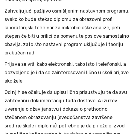
Zahvaljujući pažljivo osmišljenim nastavnom programu,
svako ko bude stekao diplomu za obrazovni profil
laboratorijski tehničar za mikrobiološke analize, peti
stepen će biti u prilici da pomenute poslove samostalno
obavlja, zato što nastavni program uključuje i teoriju i
praktičan rad.
Prijava se vrši kako elektronski, tako isto i telefonski, a
dozvoljeno je i da se zainteresovani lično u školi prijave
ako žele.
Od njih se očekuje da upisu lično prisustvuju te da svu
zahtevanu dokumentaciju tada dostave. A izuzev
uverenja o džavljanstvu i dokaza o prethodno
stečenom obrazovanju (svedočanstva završene
srednje škole i diploma), potrebno je da prilože o izvod