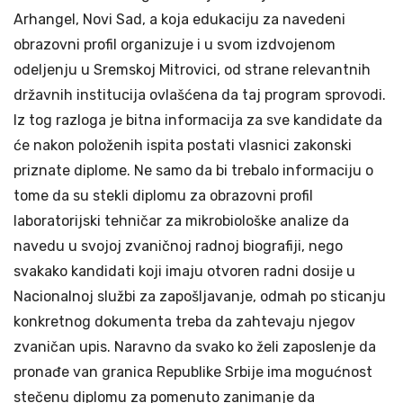
Arhangel, Novi Sad, a koja edukaciju za navedeni
obrazovni profil organizuje i u svom izdvojenom
odeljenju u Sremskoj Mitrovici, od strane relevantnih
državnih institucija ovlašćena da taj program sprovodi.
Iz tog razloga je bitna informacija za sve kandidate da
će nakon položenih ispita postati vlasnici zakonski
priznate diplome. Ne samo da bi trebalo informaciju o
tome da su stekli diplomu za obrazovni profil
laboratorijski tehničar za mikrobiološke analize da
navedu u svojoj zvaničnoj radnoj biografiji, nego
svakako kandidati koji imaju otvoren radni dosije u
Nacionalnoj službi za zapošljavanje, odmah po sticanju
konkretnog dokumenta treba da zahtevaju njegov
zvaničan upis. Naravno da svako ko želi zaposlenje da
pronađe van granica Republike Srbije ima mogućnost
stečenu diplomu za pomenuto zanimanje da