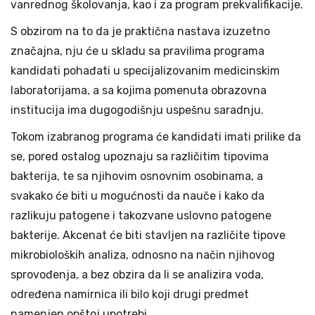
vanrednog školovanja, kao i za program prekvalifikacije.
S obzirom na to da je praktična nastava izuzetno
značajna, nju će u skladu sa pravilima programa
kandidati pohađati u specijalizovanim medicinskim
laboratorijama, a sa kojima pomenuta obrazovna
institucija ima dugogodišnju uspešnu saradnju.
Tokom izabranog programa će kandidati imati prilike da
se, pored ostalog upoznaju sa različitim tipovima
bakterija, te sa njihovim osnovnim osobinama, a
svakako će biti u mogućnosti da nauče i kako da
razlikuju patogene i takozvane uslovno patogene
bakterije. Akcenat će biti stavljen na različite tipove
mikrobioloških analiza, odnosno na način njihovog
sprovođenja, a bez obzira da li se analizira voda,
određena namirnica ili bilo koji drugi predmet
namenjen opštoj upotrebi.