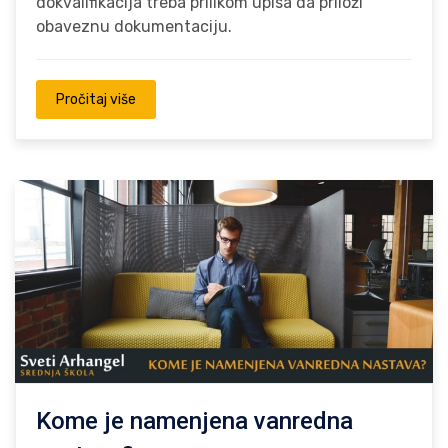
dokvalifikacija treba prilikom upisa da priloži
obaveznu dokumentaciju.
Pročitaj više
Kome je namenjena vanredna