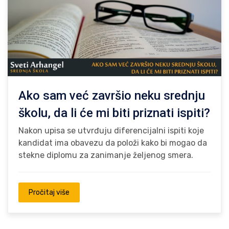
Ako sam već završio neku srednju
školu, da li će mi biti priznati ispiti?
Nakon upisa se utvrđuju diferencijalni ispiti koje
kandidat ima obavezu da položi kako bi mogao da
stekne diplomu za zanimanje željenog smera.
Pročitaj više