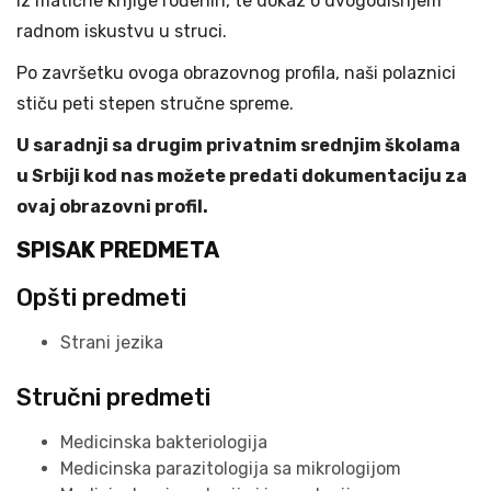
iz matične knjige rođenih, te dokaz o dvogodišnjem
radnom iskustvu u struci.
Po završetku ovoga obrazovnog profila, naši polaznici
stiču peti stepen stručne spreme.
U saradnji sa drugim privatnim srednjim školama
u Srbiji kod nas možete predati dokumentaciju za
ovaj obrazovni profil.
SPISAK PREDMETA
Opšti predmeti
Strani jezika
Stručni predmeti
Medicinska bakteriologija
Medicinska parazitologija sa mikrologijom