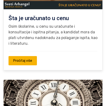
Šta je uračunato u cenu
Osim školarine, u cenu su uračunate i
konsultacije i ispitna pitanja, a kandidat mora da
plati utvrđenu nadoknadu za polaganje ispita, kao
i literaturu.
Pročitaj više